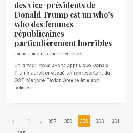
des vice-présidents de
Donald Trump est un who’s
who des femmes
républicaines
particulièrement horribles
Par
Hannah
Publié le
11 mars 2023
En janvier, nous avons appris que Donald
Trump aurait envisagé un représentant du
GOP Marjorie Taylor Greene être son
colistier…
Page
Previous
1
…
357
358
359
360
361
Page
Next