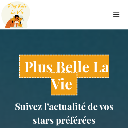
Skip
to
content
Plus Belle La
Vie
Suivez l’actualité de vos
stars préférées