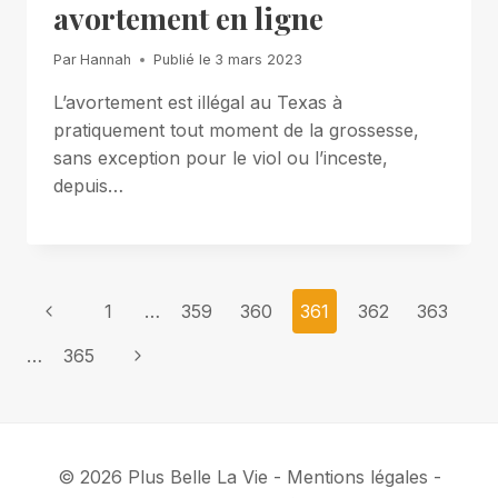
avortement en ligne
Par
Hannah
Publié le
3 mars 2023
L’avortement est illégal au Texas à
pratiquement tout moment de la grossesse,
sans exception pour le viol ou l’inceste,
depuis…
Page
Previous
1
…
359
360
361
362
363
Page
navigation
Next
…
365
Page
© 2026 Plus Belle La Vie - Mentions légales -