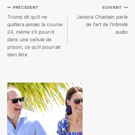
Navigation
PRÉCÉDENT
SUIVANT
Trump dit qu’il ne
Jessica Chastain parle
de
quittera jamais la course
de l’art de l’intimité
24, même s’il pourrit
audio
l’article
dans une cellule de
prison, ce qu’il pourrait
bien être