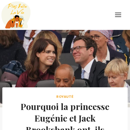
Skip
to
content
ROYAUTÉ
Pourquoi la princesse
Eugénie et Jack
Brooksbank ont-ils