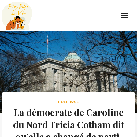
Skip
to
content
POLITIQUE
La démocrate de Caroline
du Nord Tricia Cotham dit
qu’elle a changé de parti,