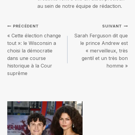
au sein de notre équipe de rédaction.
Navigation
PRÉCÉDENT
SUIVANT
« Cette élection change
Sarah Ferguson dit que
de
tout »: le Wisconsin a
le prince Andrew est
choisi la démocratie
« merveilleux, très
l’article
dans une course
gentil et un très bon
historique à la Cour
homme »
suprême