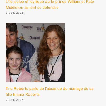
L’île isolée et idyllique où le prince William et Kate
Middleton aiment se détendre
8 août 2026
Eric Roberts parle de l’absence du mariage de sa
fille Emma Roberts
7 août 2026