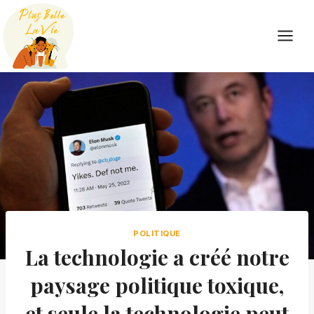
Skip
to
content
POLITIQUE
La technologie a créé notre
paysage politique toxique,
et seule la technologie peut