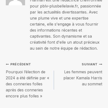
Hannah est une rédactrice chevronnée
pour pblv-plusbellelavie.fr, passionnée
par les actualités divertissantes. Avec
une plume vive et une expertise
certaine, elle s'engage à vous fournir
des informations récentes et
captivantes. Son dynamisme et sa
créativité font d'elle un atout précieux
au sein de notre équipe de rédaction.
Navigation
PRÉCÉDENT
SUIVANT
Pourquoi l’élection de
Les femmes peuvent
de
2024 a été définie par «
placer Kamala Harris
des conneries folles
au sommet
l’article
après des conneries
encore plus folles »