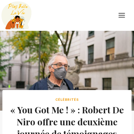
Skip
to
content
CÉLÉBRITÉS
« You Got Me ! » : Robert De
Niro offre une deuxième
journée de témoignages