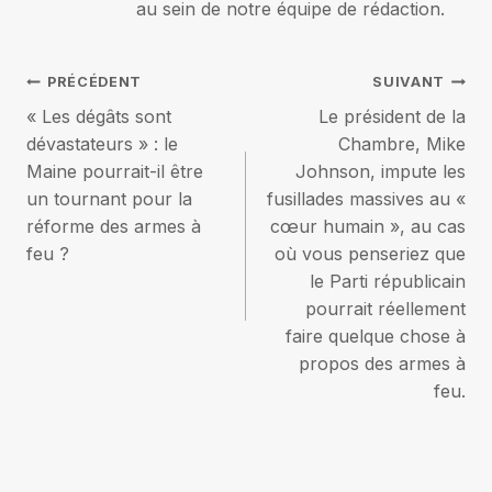
au sein de notre équipe de rédaction.
Navigation
PRÉCÉDENT
SUIVANT
« Les dégâts sont
Le président de la
de
dévastateurs » : le
Chambre, Mike
Maine pourrait-il être
Johnson, impute les
l’article
un tournant pour la
fusillades massives au «
réforme des armes à
cœur humain », au cas
feu ?
où vous penseriez que
le Parti républicain
pourrait réellement
faire quelque chose à
propos des armes à
feu.