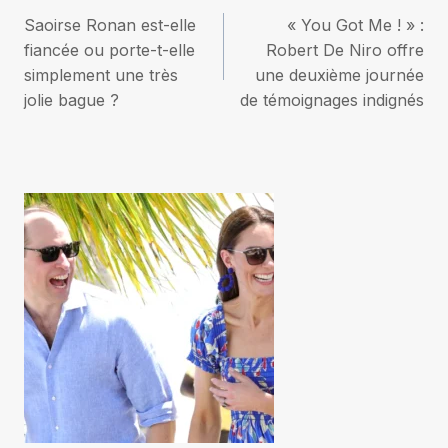
Navigation
Saoirse Ronan est-elle
« You Got Me ! » :
de
fiancée ou porte-t-elle
Robert De Niro offre
simplement une très
une deuxième journée
l’article
jolie bague ?
de témoignages indignés