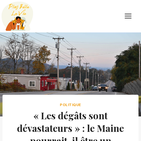
Skip
to
content
POLITIQUE
« Les dégâts sont
dévastateurs » : le Maine
pourrait-il être un