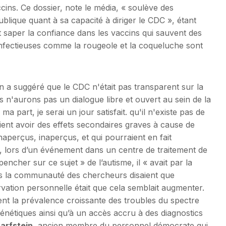
vaccins. Ce dossier, note le média, « soulève des
ublique quant à sa capacité à diriger le CDC », étant
t saper la confiance dans les vaccins qui sauvent des
nfectieuses comme la rougeole et la coqueluche sont
 a suggéré que le CDC n'était pas transparent sur la
s n'aurons pas un dialogue libre et ouvert au sein de la
 part, je serai un jour satisfait. qu'il n'existe pas de
ent avoir des effets secondaires graves à cause de
naperçus, inaperçus, et qui pourraient en fait
, lors d’un événement dans un centre de traitement de
encher sur ce sujet » de l’autisme, il « avait par la
s la communauté des chercheurs disaient que
rvation personnelle était que cela semblait augmenter.
ent la prévalence croissante des troubles du spectre
énétiques ainsi qu’à un accès accru à des diagnostics
arfstein,
ancien membre du personnel démocrate qui