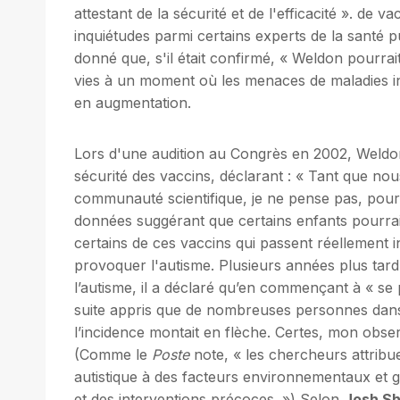
attestant de la sécurité et de l'efficacité ». de 
inquiétudes parmi certains experts de la santé p
donné que, s'il était confirmé, « Weldon pourrai
vies à un moment où les menaces de maladies i
en augmentation.
Lors d'une audition au Congrès en 2002, Weldon
sécurité des vaccins, déclarant : « Tant que nou
communauté scientifique, je ne pense pas, pour ma
données suggérant que certains enfants pourrai
certains de ces vaccins qui passent réellement i
provoquer l'autisme. Plusieurs années plus tard
l’autisme, il a déclaré qu’en commençant à « se p
suite appris que de nombreuses personnes dan
l’incidence montait en flèche. Certes, mon obse
(Comme le
Poste
note, « les chercheurs attribu
autistique à des facteurs environnementaux et g
et des interventions précoces. ») Selon
Josh Sh