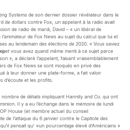
ing Systems de son dernier dossier révélateur dans le
rd de dollars contre Fox, un appelant à la radio avait
ssion de radio de mardi, David – « un libéral de
é l’animateur de Fox News au sujet du calcul que lui et
isses au lendemain des élections de 2020. « Vous saviez
mp
et vous avez quand même menti à ce sujet parce
on », a déclaré l’appelant, faisant vraisemblablement
 stars de Fox News se sont moqués en privé des
é à leur donner une plate-forme, a fait valoir
 d’écoute et les profits.
n nombre de détails impliquant Hannity and Co. qui ont
inion. Il y a eu l’échange dans le mémoire de lundi
GOP House (et membre actuel du conseil
ite de l’attaque du 6 janvier contre le Capitole des
 qu’il pensait qu' »un pourcentage élevé d’Américains »