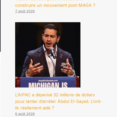
construire un mouvement post-MAGA ?
7 août 2026
L’AIPAC a dépensé 32 millions de dollars
pour tenter d’arrêter Abdul El-Sayed. L’ont-
ils réellement aidé ?
6 août 2026