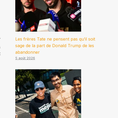
Les frères Tate ne pensent pas qu’il soit
sage de la part de Donald Trump de les
s
abandonner
t
5 août 2026