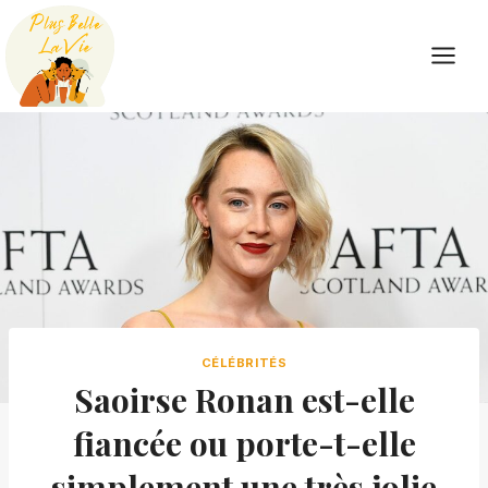
Skip
to
content
CÉLÉBRITÉS
Saoirse Ronan est-elle
fiancée ou porte-t-elle
simplement une très jolie