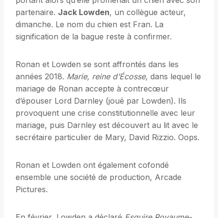
portant alors qu’elle promenait un chien avec son
partenaire.
Jack Lowden
, un collègue acteur,
dimanche. Le nom du chien est Fran. La
signification de la bague reste à confirmer.
Ronan et Lowden se sont affrontés dans les
années 2018.
Marie, reine d’Écosse
, dans lequel le
mariage de Ronan accepte à contrecœur
d’épouser Lord Darnley (joué par Lowden). Ils
provoquent une crise constitutionnelle avec leur
mariage, puis Darnley est découvert au lit avec le
secrétaire particulier de Mary, David Rizzio. Oops.
Ronan et Lowden ont également cofondé
ensemble une société de production, Arcade
Pictures.
En février, Lowden a déclaré
Esquire Royaume-