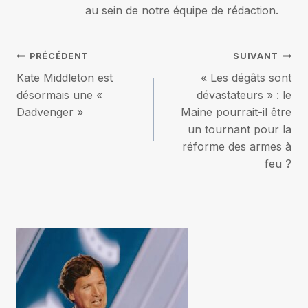
au sein de notre équipe de rédaction.
Navigation
PRÉCÉDENT
SUIVANT
Kate Middleton est
« Les dégâts sont
de
désormais une «
dévastateurs » : le
Dadvenger »
Maine pourrait-il être
l’article
un tournant pour la
réforme des armes à
feu ?