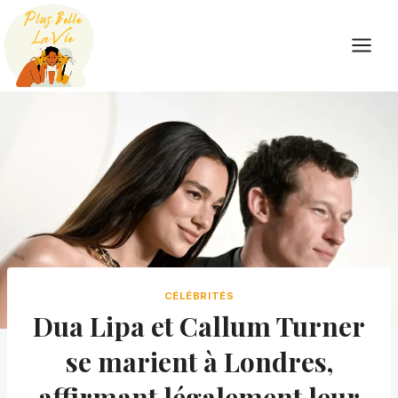
Skip
to
content
CÉLÉBRITÉS
Dua Lipa et Callum Turner
se marient à Londres,
affirmant légalement leur