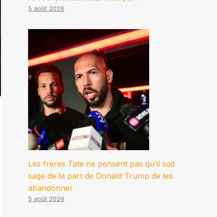
5 août 2026
Les frères Tate ne pensent pas qu’il soit
sage de la part de Donald Trump de les
abandonner
5 août 2026