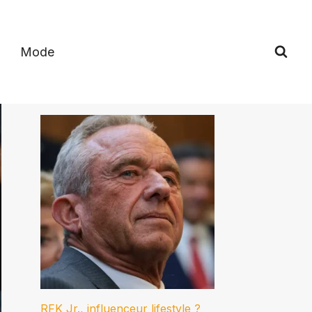
Mode
RFK Jr., influenceur lifestyle ?