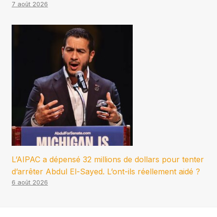
7 août 2026
L’AIPAC a dépensé 32 millions de dollars pour tenter
d’arrêter Abdul El-Sayed. L’ont-ils réellement aidé ?
6 août 2026