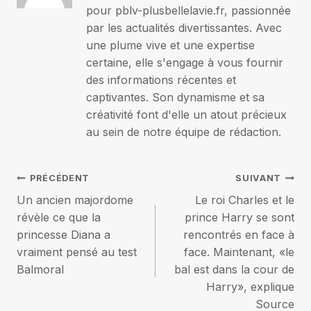
pour pblv-plusbellelavie.fr, passionnée
par les actualités divertissantes. Avec
une plume vive et une expertise
certaine, elle s'engage à vous fournir
des informations récentes et
captivantes. Son dynamisme et sa
créativité font d'elle un atout précieux
au sein de notre équipe de rédaction.
Navigation
PRÉCÉDENT
SUIVANT
Un ancien majordome
Le roi Charles et le
de
révèle ce que la
prince Harry se sont
princesse Diana a
rencontrés en face à
l’article
vraiment pensé au test
face. Maintenant, «le
Balmoral
bal est dans la cour de
Harry», explique
Source