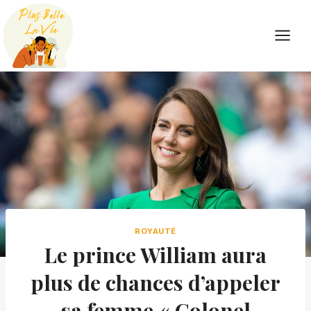
Skip
to
content
ROYAUTÉ
Le prince William aura
plus de chances d’appeler
sa femme « Colonel