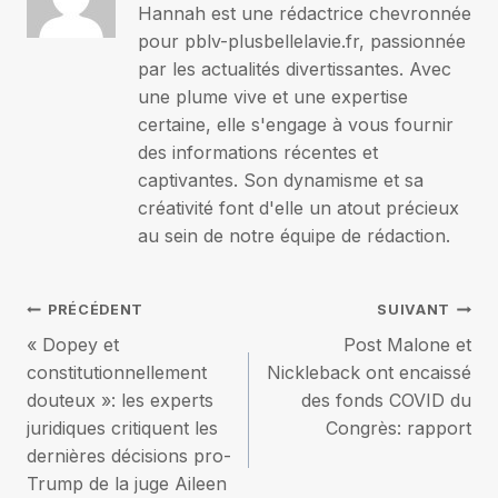
Hannah est une rédactrice chevronnée
pour pblv-plusbellelavie.fr, passionnée
par les actualités divertissantes. Avec
une plume vive et une expertise
certaine, elle s'engage à vous fournir
des informations récentes et
captivantes. Son dynamisme et sa
créativité font d'elle un atout précieux
au sein de notre équipe de rédaction.
Navigation
PRÉCÉDENT
SUIVANT
« Dopey et
Post Malone et
de
constitutionnellement
Nickleback ont ​​encaissé
douteux »: les experts
des fonds COVID du
l’article
juridiques critiquent les
Congrès: rapport
dernières décisions pro-
Trump de la juge Aileen