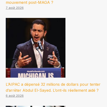
mouvement post-MAGA ?
7 août 2026
L’AIPAC a dépensé 32 millions de dollars pour tenter
d’arrêter Abdul El-Sayed. L’ont-ils réellement aidé ?
6 août 2026