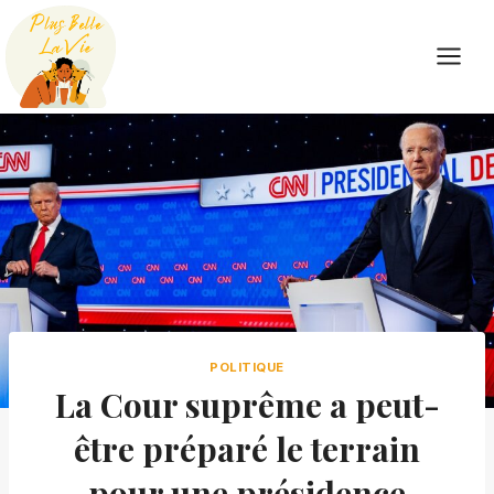
Skip
to
content
POLITIQUE
La Cour suprême a peut-
être préparé le terrain
pour une présidence