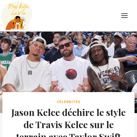
Skip
to
content
CÉLÉBRITÉS
Jason Kelce déchire le style
de Travis Kelce sur le
terrain avec Taylor Swift