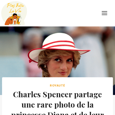
Skip
to
content
ROYAUTÉ
Charles Spencer partage
une rare photo de la
princesse Diana et de leur