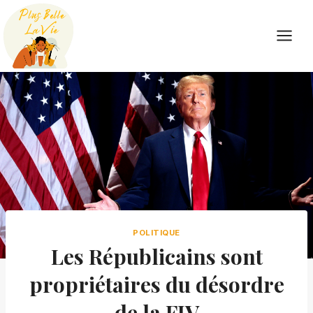
Skip
to
content
POLITIQUE
Les Républicains sont
propriétaires du désordre
de la FIV