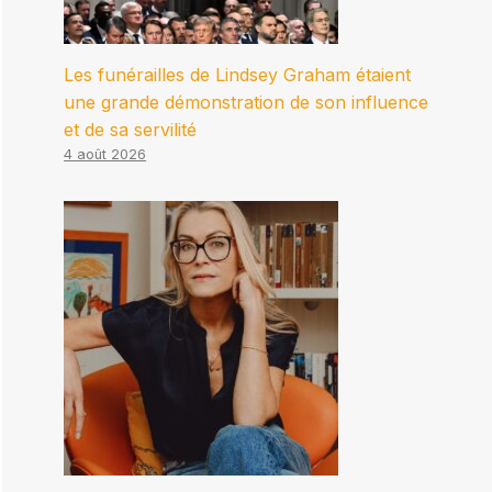
Les funérailles de Lindsey Graham étaient
une grande démonstration de son influence
et de sa servilité
4 août 2026