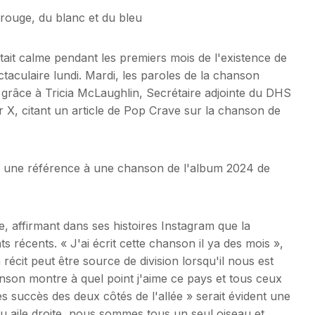
 rouge, du blanc et du bleu
tait calme pendant les premiers mois de l'existence de
aculaire lundi. Mardi, les paroles de la chanson
e grâce à Tricia McLaughlin, Secrétaire adjointe du DHS
sur X, citant un article de Pop Crave sur la chanson de
in, une référence à une chanson de l'album 2024 de
e, affirmant dans ses histoires Instagram que la
récents. « J'ai écrit cette chanson il ya des mois »,
 récit peut être source de division lorsqu'il nous est
nson montre à quel point j'aime ce pays et tous ceux
des succès des deux côtés de l'allée » serait évident une
ou aile droite, nous sommes tous un seul oiseau et