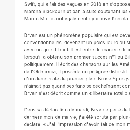
Swift, qui a fait des vagues en 2018 en s'oppos
Marsha Blackburn et par la suite soutenant les c
Maren Morris ont également approuvé Kamala Ha
Bryan est un phénomène populaire qui est deve
conventionnelles, devenant un poids lourd du s
avec un grand label. Il est entré de manière dé
lorsqu'il a obtenu son premier succès n°1 au Bill
politiquement. Il écrit des chansons sur les Améric
de l'Oklahoma, il possède un pedigree distinctif
d'un démocrate de premier plan. Bruce Springste
n'aimait pas quand ses fans se déchaînaient co
Bryan s'est décrit comme un « libertaire total ».
Dans sa déclaration de mardi, Bryan a parlé de l
derniers mois de ma vie, j'ai été scruté par plus 
déclaré. « J'ai l'impression d'avoir fait de mon m