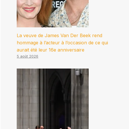
La veuve de James Van Der Beek rend
hommage à l’acteur à l’occasion de ce qui
aurait été leur 16e anniversaire
5 août 2026