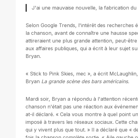
J'ai une mauvaise nouvelle, la fabrication du
Selon Google Trends, l'intérêt des recherches é
la chanson, avant de connaître une hausse spect
attireraient une plus grande attention, peut-êtr
aux affaires publiques, qui a écrit à leur sujet 
Bryan.
« Stick to Pink Skies, mec », a écrit McLaughl
Bryan
La grande scène des bars américains.
Mardi soir, Bryan a répondu à l'attention récent
chanson n'était pas une réaction aux événements 
at-il déclaré. « Cela vous montre à quel point un
imposé à travers les réseaux sociaux. Cette cha
qui y vivent plus que tout. » Il a déclaré que « 
fois la chanson complète sortie. « Aile gauche 