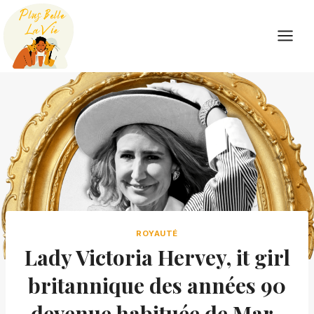
Skip
to
content
ROYAUTÉ
Lady Victoria Hervey, it girl
britannique des années 90
devenue habituée de Mar-