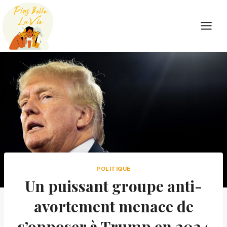
Skip
to
content
POLITIQUE
Un puissant groupe anti-
avortement menace de
s’opposer à Trump en 2024