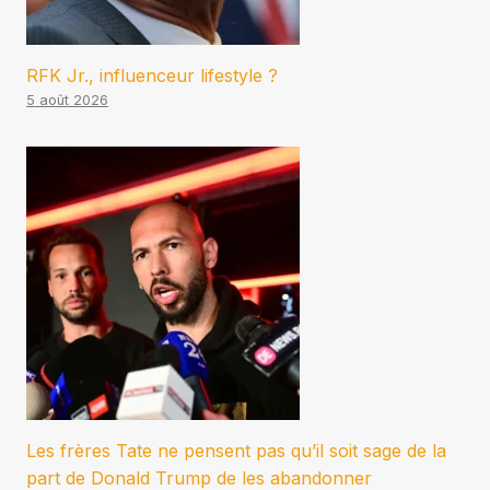
RFK Jr., influenceur lifestyle ?
5 août 2026
Les frères Tate ne pensent pas qu’il soit sage de la
part de Donald Trump de les abandonner