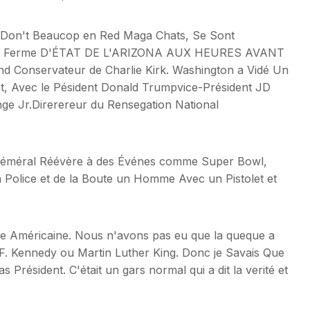
l, Don't Beaucop en Red Maga Chats, Se Sont
e la Ferme D'ÉTAT DE L'ARIZONA AUX HEURES AVANT
nservateur de Charlie Kirk. Washington a Vidé Un
nt, Avec le Pésident Donald Trumpvice-Président JD
ge Jr.Direrereur du Rensegation National
 Géméral Réévère à des Événes comme Super Bowl,
a Police et de la Boute un Homme Avec un Pistolet et
ire Américaine. Nous n'avons pas eu que la queque a
 F. Kennedy ou Martin Luther King. Donc je Savais Que
 pas Président. C'était un gars normal qui a dit la verité et