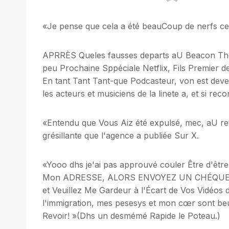
«Je pense que cela a été beauCoup de nerfs ce
APRRÈS Queles fausses departs aU Beacon Th
peu Prochaine Sppéciale Netflix, Fils Premie
En tant Tant Tant-que Podcasteur, von est dev
les acteurs et musiciens de la linete a, et si r
«Entendu que Vous Aiz été expulsé, mec, aU rev
grésillante que l'agence a publiée Sur X.
«Yooo dhs je'ai pas approuvé couler Être d'être
Mon ADRESSE, ALORS ENVOYEZ UN CHÉQUE », A É
et Veuillez Me Gardeur à l'Écart de Vos Vidéos
l'immigration, mes pesesys et mon cœr sont be
Revoir! »(Dhs un desmémé Rapide le Poteau.)