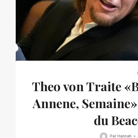
Theo von Traite «B
Annene, Semaine»,
du Beac
Par
Hannah