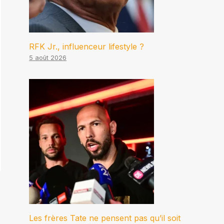
RFK Jr., influenceur lifestyle ?
5 août 2026
Les frères Tate ne pensent pas qu’il soit