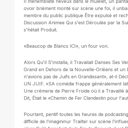
Il menemblate neveux dans le mulelet, un pant
ovoir brièment monté sur scène une foi, il unba
membre du public publique Être expulsé et reche
Discussion Animee Qui s'est Déroulée par la Su
s'hétait Produit.
«Beaucop de Blancs ICI», un four von.
Alors Qu'il S'installa, il Travailait Danses Ses 
Grand en Dehors de la Nouvelle-Orléans et un 
n'avions pas de Juifs en Grandissant», at-i
UN JUIF. »SA comédie frappe généralement laté
Une crémerie de Pierre Froide où il a Travaillé 
Dit, Était le «Chemin de Fer Clandestin pour l'au
Pourtant, pentif toutes les heures de podcasting 
difficile de l'imagininur Trailter sur scène l'infl