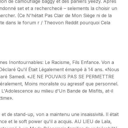
alon de camouflage baggy et des paniers yeezy. Après
ndonné set et a recherchecé – selements la choisir un
rcher. (Ce N'hétait Pas Clair de Mon Siège ni de la
ite dans le forum r / Theovon Reddit pourquoi Cela
Veines Inontournables: Le Racisme, Fils Enfance. Von a
Déclaré Qu'il Était Légalement émanpé à 14 ans. «Nous
l Déclaré Samedi. «JE NE POUVAIS PAS SE PERMETTRE
ralement, Moins moraliste ou agressif que personnel.
à L'Adolescence au milieu d'Un Bande de Misfits, at-il
ttime».
et de stand-up, von a maintenu une insaissivité. Il était
uence et le soft power qu'il a acquis. AU LIEU de Lala,