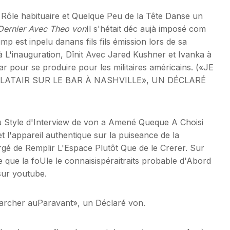
 Rôle habituaire et Quelque Peu de la Tête Danse un
ernier Avec Theo von
Il s'hétait déc aujà imposé com
p est inpelu danans fils fils émission lors de sa
à L'inauguration, Dînit Avec Jared Kushner et Ivanka à
 pour se produire pour les militaires américains. («JE
LATAIR SUR LE BAR À NASHVILLE», UN DÉCLARÉ
u Style d'Interview de von a Amené Queque A Choisi
l'appareil authentique sur la puiseance de la
rgé de Remplir L'Espace Plutôt Que de le Crerer. Sur
ce que la foUle le connaisispéraitraits probable d'Abord
sur youtube.
rcher auParavant», un Déclaré von.