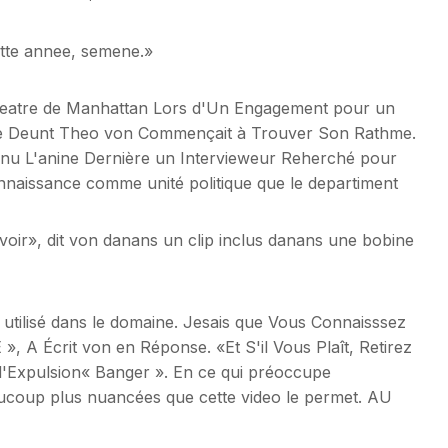
tte annee, semene.»
eatre de Manhattan Lors d'Un Engagement pour un
r de Deunt Theo von Commençait à Trouver Son Rathme.
enu L'anine Dernière un Intervieweur Reherché pour
econnaissance comme unité politique que le departiment
oir», dit von danans un clip inclus danans une bobine
 utilisé dans le domaine. Jesais que Vous Connaisssez
crit von en Réponse. «Et S'il Vous Plaît, Retirez
 d'Expulsion« Banger ». En ce qui préoccupe
ucoup plus nuancées que cette video le permet. AU