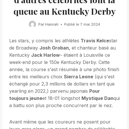
queue au Kentucky Derby
Par
Hannah
Publié le
7 mai 2024
Les stars, y compris les athlètes
Travis Kelce
star
de Broadway
Josh Groban,
et chanteur basé au
Kentucky
Jack Harlow
– étaient à Louisville ce
week-end pour le 150e Kentucky Derby. Cette
année, la course s'est résumée à une photo finish
entre les meilleurs choix
Sierra Leone
(qui s'est
échangé pour 2,3 millions de dollars en tant que
yearling en 2022,) parvenu japonais
Pour
toujours jeune
et 18-01 longshot
Mystique Dan
qui
a battu son plus proche concurrent par le nez.
Avant même que les coureurs ne posent pour