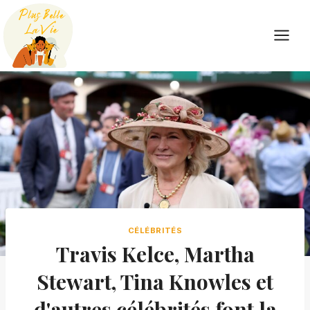
Skip
to
content
CÉLÉBRITÉS
Travis Kelce, Martha
Stewart, Tina Knowles et
d'autres célébrités font la