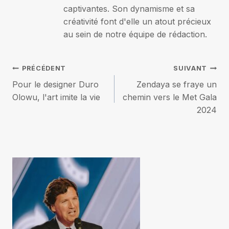
captivantes. Son dynamisme et sa
créativité font d'elle un atout précieux
au sein de notre équipe de rédaction.
Navigation
PRÉCÉDENT
SUIVANT
Pour le designer Duro
Zendaya se fraye un
de
Olowu, l'art imite la vie
chemin vers le Met Gala
2024
l’article