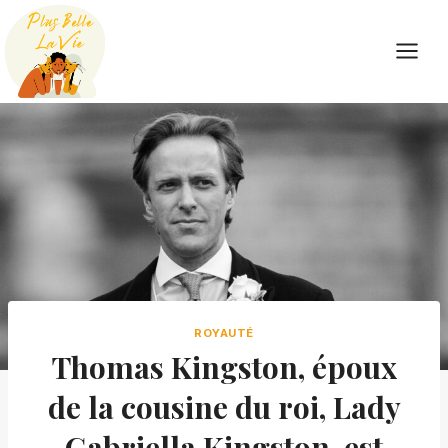
Skip
to
content
ROYAUTÉ
Thomas Kingston, époux
de la cousine du roi, Lady
Gabriella Kingston, est