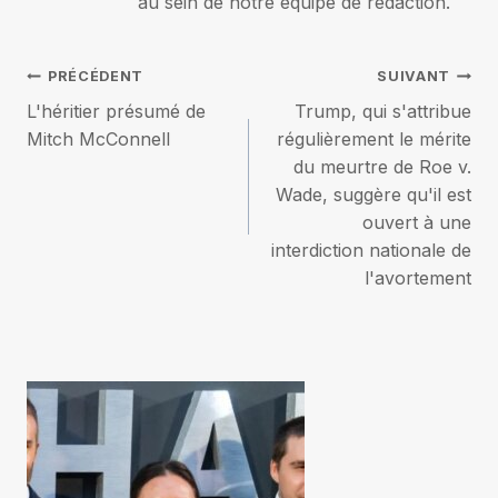
au sein de notre équipe de rédaction.
Navigation
PRÉCÉDENT
SUIVANT
L'héritier présumé de
Trump, qui s'attribue
de
Mitch McConnell
régulièrement le mérite
du meurtre de Roe v.
l’article
Wade, suggère qu'il est
ouvert à une
interdiction nationale de
l'avortement