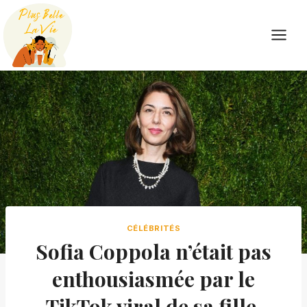
Skip
to
content
CÉLÉBRITÉS
Sofia Coppola n’était pas
enthousiasmée par le
TikTok viral de sa fille,