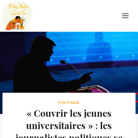
Skip
to
content
POLITIQUE
« Couvrir les jeunes
universitaires » : les
journalistes politiques se