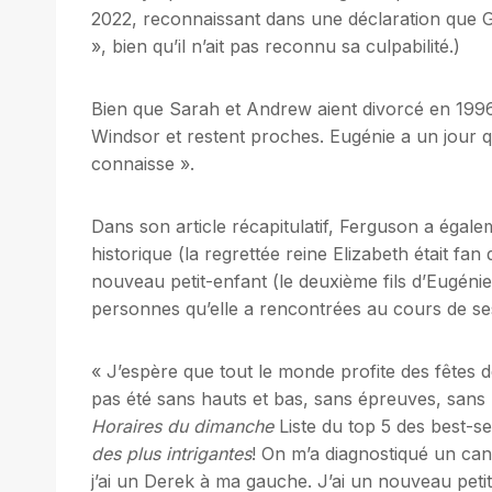
2022, reconnaissant dans une déclaration que Giu
», bien qu’il n’ait pas reconnu sa culpabilité.)
Bien que Sarah et Andrew aient divorcé en 1996
Windsor et restent proches. Eugénie a un jour qu
connaisse ».
Dans son article récapitulatif, Ferguson a égal
historique (la regrettée reine Elizabeth était fan
nouveau petit-enfant (le deuxième fils d’Eugéni
personnes qu’elle a rencontrées au cours de se
« J’espère que tout le monde profite des fêtes de
pas été sans hauts et bas, sans épreuves, sans leç
Horaires du dimanche
Liste du top 5 des best-s
des plus intrigantes
! On m’a diagnostiqué un can
j’ai un Derek à ma gauche. J’ai un nouveau petit-