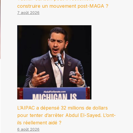
construire un mouvement post-MAGA ?
7 août 2026
L’AIPAC a dépensé 32 millions de dollars
pour tenter d’arrêter Abdul El-Sayed. L’ont-
ils réellement aidé ?
6 août 2026