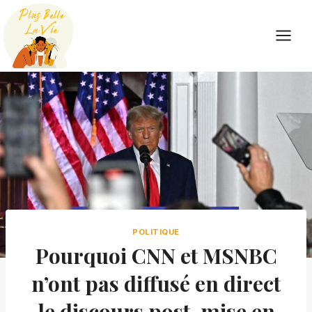
Skip
to
content
POLITIQUE
Pourquoi CNN et MSNBC
n’ont pas diffusé en direct
le discours post-mise en