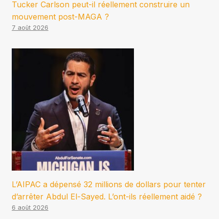
Tucker Carlson peut-il réellement construire un
mouvement post-MAGA ?
7 août 2026
L’AIPAC a dépensé 32 millions de dollars pour tenter
d’arrêter Abdul El-Sayed. L’ont-ils réellement aidé ?
6 août 2026