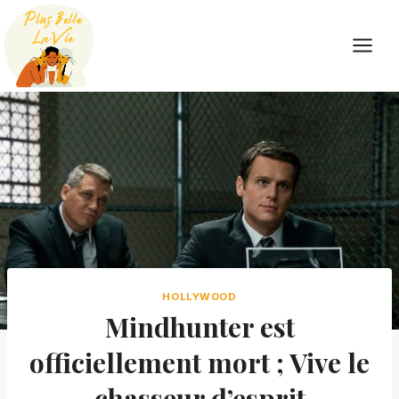
Skip
to
content
HOLLYWOOD
Mindhunter est
officiellement mort ; Vive le
chasseur d’esprit