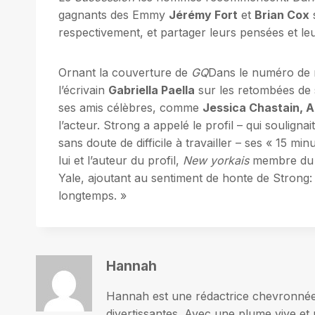
gagnants des Emmy
Jérémy Fort
et
Brian Cox
s
respectivement, et partager leurs pensées et leur
Ornant la couverture de
GQ
Dans le numéro de 
l’écrivain
Gabriella Paella
sur les retombées de
ses amis célèbres, comme
Jessica Chastain, 
l’acteur. Strong a appelé le profil – qui soulignait
sans doute de difficile à travailler – ses « 15 m
lui et l’auteur du profil,
New yorkais
membre du
Yale, ajoutant au sentiment de honte de Strong:
longtemps. »
Hannah
Hannah est une rédactrice chevronnée p
divertissantes. Avec une plume vive et 