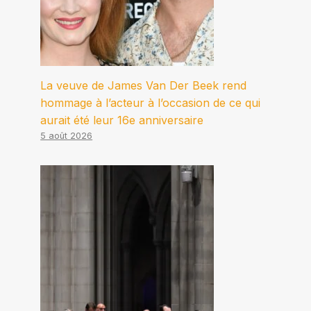
La veuve de James Van Der Beek rend
hommage à l’acteur à l’occasion de ce qui
aurait été leur 16e anniversaire
5 août 2026