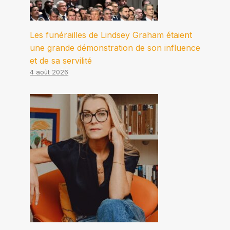
Les funérailles de Lindsey Graham étaient
une grande démonstration de son influence
et de sa servilité
4 août 2026