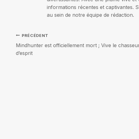
informations récentes et captivantes. S
au sein de notre équipe de rédaction.
Navigation
PRÉCÉDENT
Mindhunter est officiellement mort ; Vive le chasseu
de
d’esprit
l’article