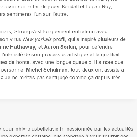
’ouvrir sur le fait de jouer Kendall et Logan Roy,
s sentiments l’un sur l’autre.
mars, Strong s’est longuement entretenu avec
 son virus
New yorkais
profil, qui a inspiré plusieurs de
Anne Hathaway,
et
Aaron Sorkin,
pour défendre
 l’intensité de son processus artistique et le qualifiait
inutes de honte, avec une longue queue ». Il a noté que
 personnel
Michel Schulman,
tous deux ont assisté à
 « Je ne m’étais pas senti jugé comme ça depuis très
our pblv-plusbellelavie.fr, passionnée par les actualités
une expertise certaine, elle s'engage à vous fournir des