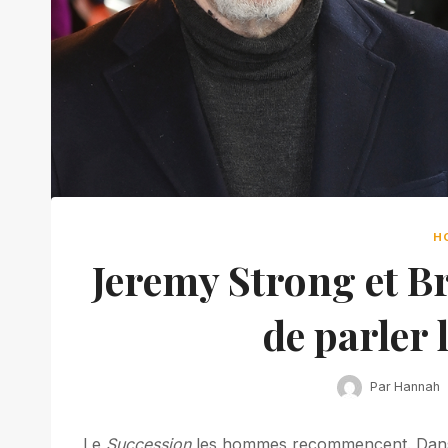
H
Jeremy Strong et Br
de parler 
Par
Hannah
Le
Succession
les hommes recommencent. Dans de