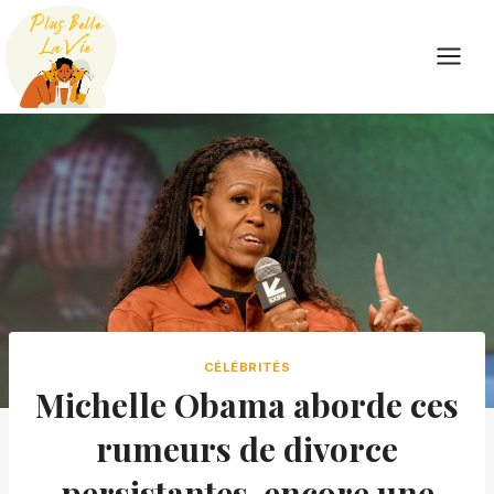
Skip
to
content
CÉLÉBRITÉS
Michelle Obama aborde ces
rumeurs de divorce
persistantes, encore une