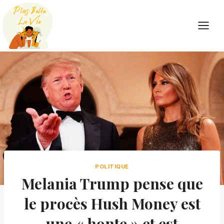
Skip
to
content
POLITIQUE
Melania Trump pense que
le procès Hush Money est
une « honte » et est