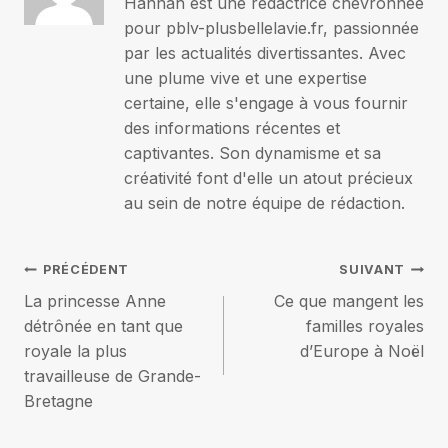
Hannah est une rédactrice chevronnée
pour pblv-plusbellelavie.fr, passionnée
par les actualités divertissantes. Avec
une plume vive et une expertise
certaine, elle s'engage à vous fournir
des informations récentes et
captivantes. Son dynamisme et sa
créativité font d'elle un atout précieux
au sein de notre équipe de rédaction.
Navigation
PRÉCÉDENT
SUIVANT
La princesse Anne
Ce que mangent les
de
détrônée en tant que
familles royales
royale la plus
d’Europe à Noël
l’article
travailleuse de Grande-
Bretagne