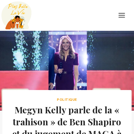
Skip
to
content
POLITIQUE
Megyn Kelly parle de la «
trahison » de Ben Shapiro
et du jugement de MAGA à