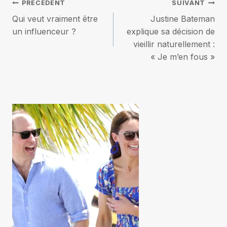
Navigation
PRÉCÉDENT
SUIVANT
Qui veut vraiment être
Justine Bateman
de
un influenceur ?
explique sa décision de
vieillir naturellement :
l’article
« Je m’en fous »