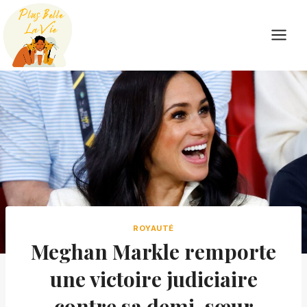
Skip
to
content
ROYAUTÉ
Meghan Markle remporte
une victoire judiciaire
contre sa demi-sœur