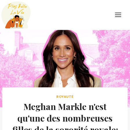
Skip
to
content
ROYAUTÉ
Meghan Markle n'est
qu'une des nombreuses
filles de la sororité royale: