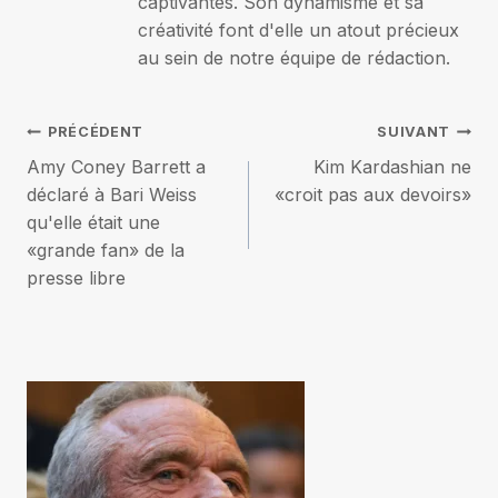
captivantes. Son dynamisme et sa
créativité font d'elle un atout précieux
au sein de notre équipe de rédaction.
Navigation
PRÉCÉDENT
SUIVANT
Amy Coney Barrett a
Kim Kardashian ne
de
déclaré à Bari Weiss
«croit pas aux devoirs»
qu'elle était une
l’article
«grande fan» de la
presse libre