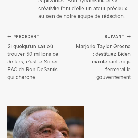
captivantes. Son dynamisme et sa
créativité font d'elle un atout précieux
au sein de notre équipe de rédaction.
Navigation
PRÉCÉDENT
SUIVANT
Si quelqu’un sait où
Marjorie Taylor Greene
de
trouver 50 millions de
: destituez Biden
dollars, c’est le Super
maintenant ou je
l’article
PAC de Ron DeSantis
fermerai le
qui cherche
gouvernement