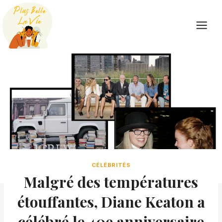
Skip
to
content
CÉLÉBRITÉS
Malgré des températures
étouffantes, Diane Keaton a
célébré le 40e anniversaire