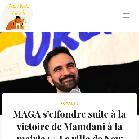
Skip
to
content
ROYAUTÉ
MAGA s’effondre suite à la
victoire de Mamdani à la
mairie : « La ville de New