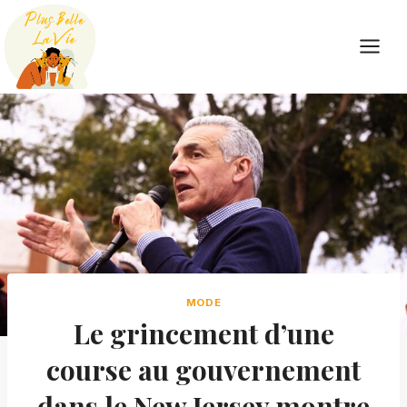
Skip
to
content
MODE
Le grincement d’une
course au gouvernement
dans le New Jersey montre