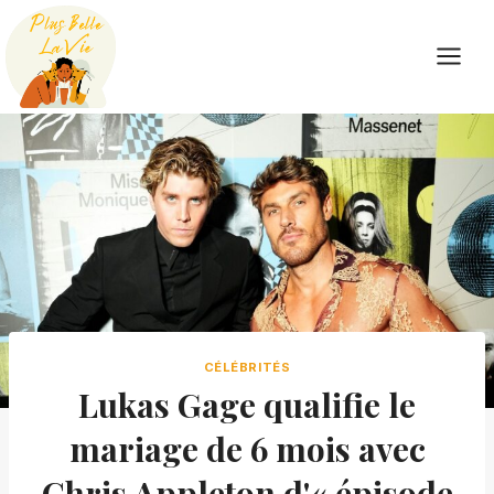
Skip
to
content
CÉLÉBRITÉS
Lukas Gage qualifie le
mariage de 6 mois avec
Chris Appleton d'« épisode