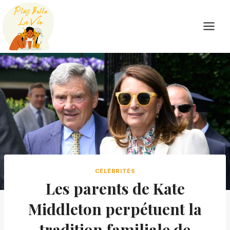
Skip
to
content
CÉLÉBRITÉS
Les parents de Kate
Middleton perpétuent la
tradition familiale de