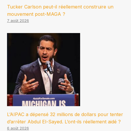
Tucker Carlson peut-il réellement construire un
mouvement post-MAGA ?
7 août 2026
L’AIPAC a dépensé 32 millions de dollars pour tenter
d’arrêter Abdul El-Sayed. L’ont-ils réellement aidé ?
6 août 2026