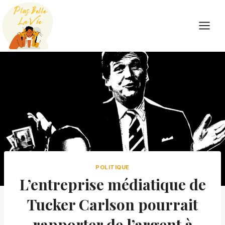
Skip
to
content
POLITIQUE
L’entreprise médiatique de
Tucker Carlson pourrait
rapporter de l’argent à