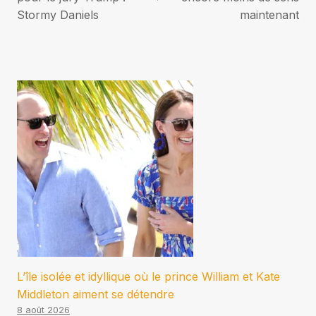
l’article
Stormy Daniels
maintenant
L’île isolée et idyllique où le prince William et Kate
Middleton aiment se détendre
8 août 2026