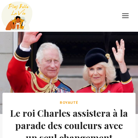
Skip
to
content
ROYAUTÉ
Le roi Charles assistera à la
parade des couleurs avec
un seul changement