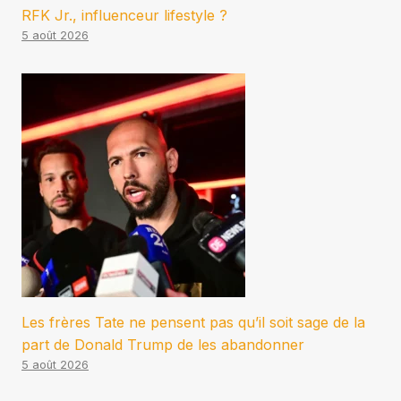
RFK Jr., influenceur lifestyle ?
5 août 2026
Les frères Tate ne pensent pas qu’il soit sage de la
part de Donald Trump de les abandonner
5 août 2026