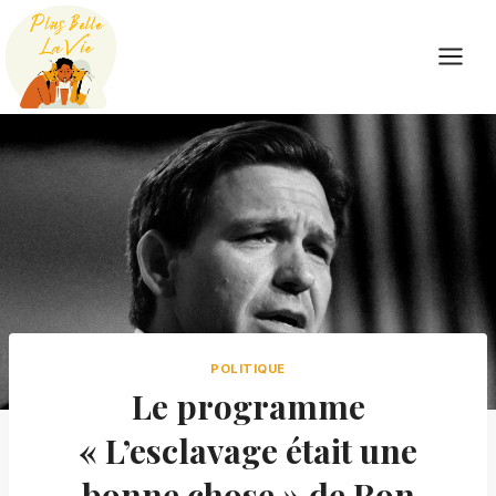
Skip
to
content
POLITIQUE
Le programme
« L’esclavage était une
bonne chose » de Ron