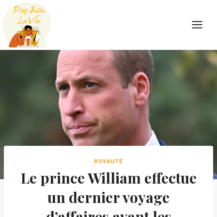
Skip
to
content
ROYAUTÉ
Le prince William effectue
un dernier voyage
d’affaires avant les