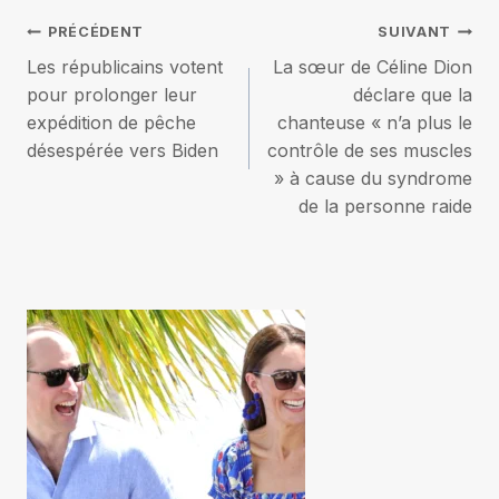
Navigation
PRÉCÉDENT
SUIVANT
Les républicains votent
La sœur de Céline Dion
de
pour prolonger leur
déclare que la
expédition de pêche
chanteuse « n’a plus le
l’article
désespérée vers Biden
contrôle de ses muscles
» à cause du syndrome
de la personne raide