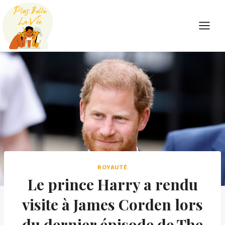
Skip
to
content
ROYAUTÉ
Le prince Harry a rendu
visite à James Corden lors
du dernier épisode de The