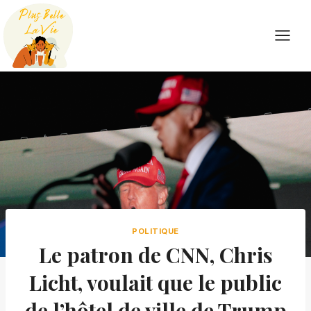
Skip
to
content
POLITIQUE
Le patron de CNN, Chris
Licht, voulait que le public
de l’hôtel de ville de Trump