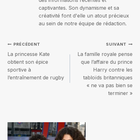
des informations récentes et
captivantes. Son dynamisme et sa
créativité font d'elle un atout précieux
au sein de notre équipe de rédaction.
Navigation
PRÉCÉDENT
SUIVANT
La princesse Kate
La famille royale pense
de
obtient son épice
que l’affaire du prince
sportive à
Harry contre les
l’article
l’entraînement de rugby
tabloïds britanniques
« ne va pas bien se
terminer »