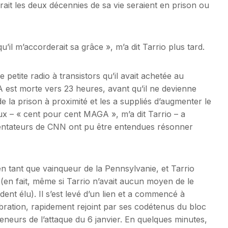
erait les deux décennies de sa vie seraient en prison ou
u’il m’accorderait sa grâce », m’a dit Tarrio plus tard.
e petite radio à transistors qu’il avait achetée au
A est morte vers 23 heures, avant qu’il ne devienne
de la prison à proximité et les a suppliés d’augmenter le
’eux – « cent pour cent MAGA », m’a dit Tarrio – a
sentateurs de CNN ont pu être entendues résonner
 tant que vainqueur de la Pennsylvanie, et Tarrio
e (en fait, même si Tarrio n’avait aucun moyen de le
ent élu). Il s’est levé d’un lien et a commencé à
ébration, rapidement rejoint par ses codétenus du bloc
eneurs de l’attaque du 6 janvier. En quelques minutes,