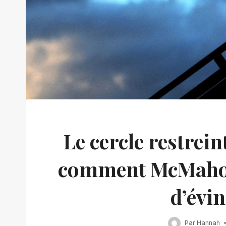
Le cercle restrei
comment McMahon 
d’évin
Par
Hannah