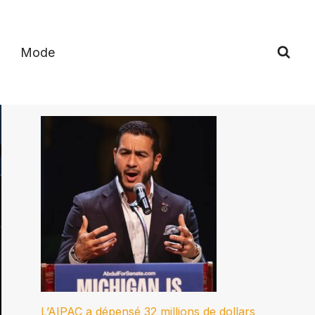
Mode
L’AIPAC a dépensé 32 millions de dollars