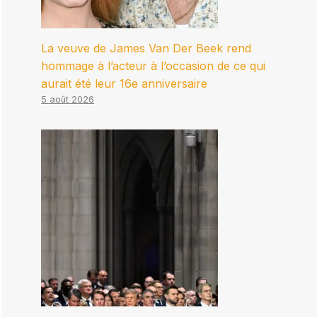
La veuve de James Van Der Beek rend
hommage à l’acteur à l’occasion de ce qui
aurait été leur 16e anniversaire
5 août 2026